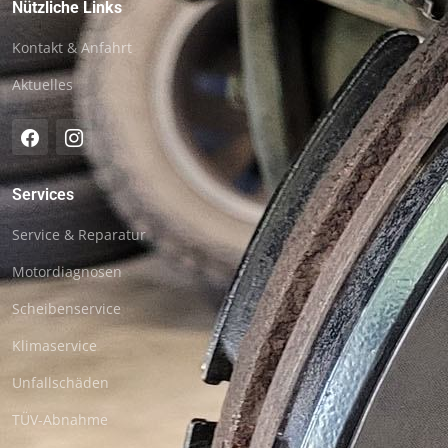
N
ützliche Links
Kontakt & Anfahrt
Aktuelles
Services
Service & Reparatur
Motordiagnosen
Scheibenservice
Klimaservice
Unfallschäden
TÜV-Abnahme