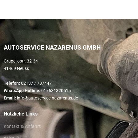
AUTOSERVICE NAZARENUS GMBH
Grupellostr. 32-34
41469 Neuss
Telefon:
02137 / 787447
WhatsApp Hotline:
017631320515
Email:
info@autoservice-nazarenus.de
N
ützliche Links
Kontakt & Anfahrt
Aktuelles