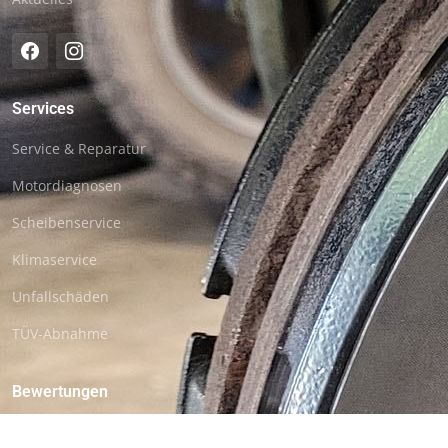
Services
Service & Reparatur
Motordiagnosen
Scheibenservice
Klimaservice
Unfallschäden
TÜV-Abnahme
Bewertungen
wer kennt den BESTEN